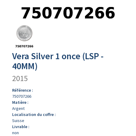
Avers
du
produit
Vera Silver 1 once (LSP -
40MM)
2015
Référence :
750707266
Matière :
Argent
Localisation du coffre :
Suisse
Livrable :
non