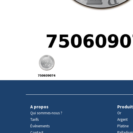
Avers
du
produit
A propos
Produit
Qui sommes-nous ?
Or
Tarifs
Argent
Événements
Platine
Contact
Palladiu