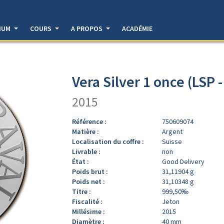
DIUM
COURS
A PROPOS
ACADÉMIE
Vera Silver 1 once (LSP 
2015
Référence :
750609074
Matière :
Argent
Localisation du coffre :
Suisse
Livrable :
non
État :
Good Delivery
Poids brut :
31,11904 g
Poids net :
31,10348 g
Titre :
999,50‰
Fiscalité :
Jeton
Millésime :
2015
Diamètre :
40 mm