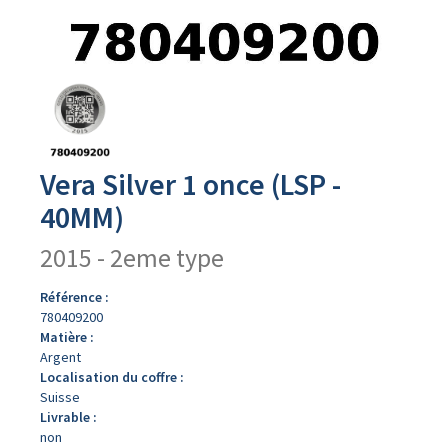
Avers
du
produit
Vera Silver 1 once (LSP -
40MM)
2015 - 2eme type
Référence :
780409200
Matière :
Argent
Localisation du coffre :
Suisse
Livrable :
non