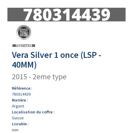
Avers
du
produit
Vera Silver 1 once (LSP -
40MM)
2015 - 2eme type
Référence :
780314439
Matière :
Argent
Localisation du coffre :
Suisse
Livrable :
non