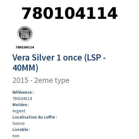
Avers
du
produit
Vera Silver 1 once (LSP -
40MM)
2015 - 2eme type
Référence :
780104114
Matière :
Argent
Localisation du coffre :
Suisse
Livrable :
non