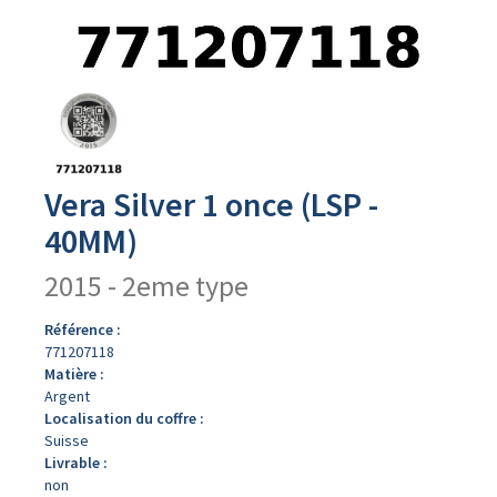
Avers
du
produit
Vera Silver 1 once (LSP -
40MM)
2015 - 2eme type
Référence :
771207118
Matière :
Argent
Localisation du coffre :
Suisse
Livrable :
non