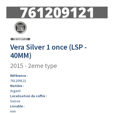
Avers
du
produit
Vera Silver 1 once (LSP -
40MM)
2015 - 2eme type
Référence :
761209121
Matière :
Argent
Localisation du coffre :
Suisse
Livrable :
non