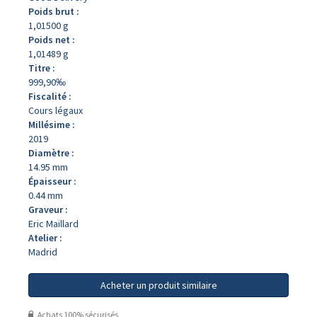
Poids brut :
1,01500 g
Poids net :
1,01489 g
Titre :
999,90‰
Fiscalité :
Cours légaux
Millésime :
2019
Diamètre :
14.95 mm
Épaisseur :
0.44 mm
Graveur :
Eric Maillard
Atelier :
Madrid
Acheter un produit similaire
Achats 100% sécurisés