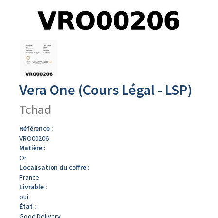
Avers
du
produit
Vera One (Cours Légal - LSP)
Tchad
Référence :
VRO00206
Matière :
Or
Localisation du coffre :
France
Livrable :
oui
État :
Good Delivery