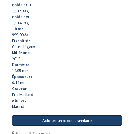
Poids brut :
1,01500 g
Poids net :
1,01489 g
Titre :
999,90‰
Fiscalité :
Cours légaux
Millésime :
2019
Diamètre :
14.95 mm
Épaisseur :
0.44 mm
Graveur :
Eric Maillard
Atelier :
Madrid
Acheter un produit similaire
Achats 100% sécurisés