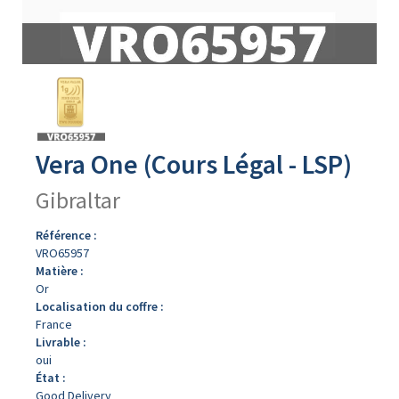
Avers
du
produit
Vera One (Cours Légal - LSP)
Gibraltar
Référence :
VRO65957
Matière :
Or
Localisation du coffre :
France
Livrable :
oui
État :
Good Delivery