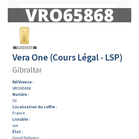
Avers
du
produit
Vera One (Cours Légal - LSP)
Gibraltar
Référence :
VRO65868
Matière :
Or
Localisation du coffre :
France
Livrable :
oui
État :
Good Delivery