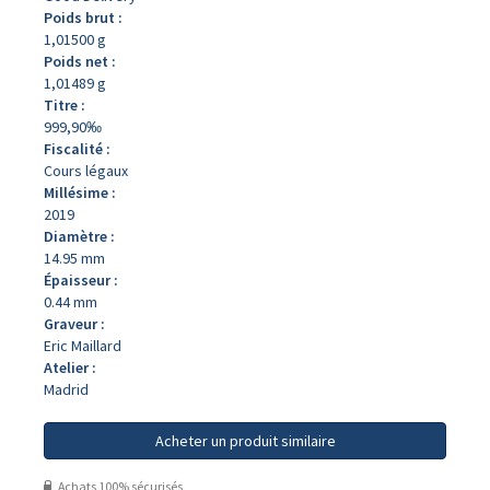
Poids brut :
1,01500 g
Poids net :
1,01489 g
Titre :
999,90‰
Fiscalité :
Cours légaux
Millésime :
2019
Diamètre :
14.95 mm
Épaisseur :
0.44 mm
Graveur :
Eric Maillard
Atelier :
Madrid
Acheter un produit similaire
Achats 100% sécurisés