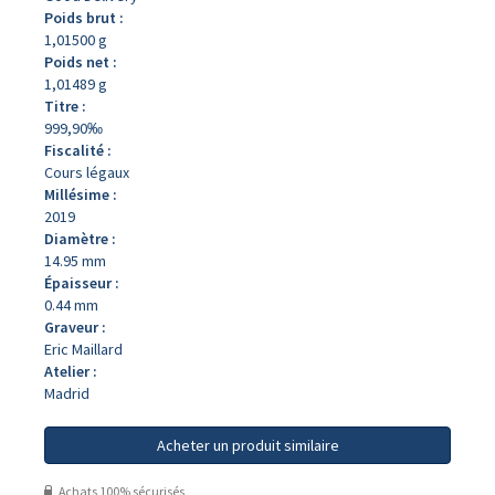
Poids brut :
1,01500 g
Poids net :
1,01489 g
Titre :
999,90‰
Fiscalité :
Cours légaux
Millésime :
2019
Diamètre :
14.95 mm
Épaisseur :
0.44 mm
Graveur :
Eric Maillard
Atelier :
Madrid
Acheter un produit similaire
Achats 100% sécurisés