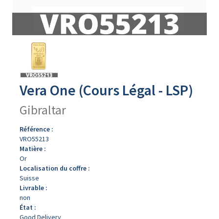
Avers
du
produit
Vera One (Cours Légal - LSP)
Gibraltar
Référence :
VRO55213
Matière :
Or
Localisation du coffre :
Suisse
Livrable :
non
État :
Good Delivery