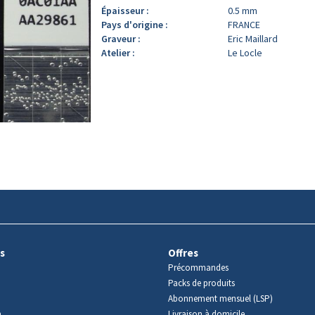
Épaisseur :
0.5 mm
Pays d'origine :
FRANCE
Graveur :
Eric Maillard
Atelier :
Le Locle
s
Offres
Précommandes
Packs de produits
Abonnement mensuel (LSP)
m
Livraison à domicile