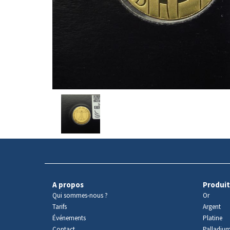
Avers
du
produit
A propos
Produit
Qui sommes-nous ?
Or
Tarifs
Argent
Événements
Platine
Contact
Palladiu