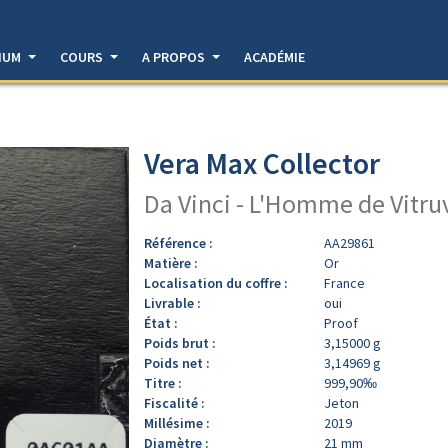
DIUM
COURS
A PROPOS
ACADÉMIE
Vera Max Collector
Da Vinci - L'Homme de Vitru
Référence :
AA29861
Matière :
Or
Localisation du coffre :
France
Livrable :
oui
État :
Proof
Poids brut :
3,15000 g
Poids net :
3,14969 g
Titre :
999,90‰
Fiscalité :
Jeton
Millésime :
2019
Diamètre :
21 mm