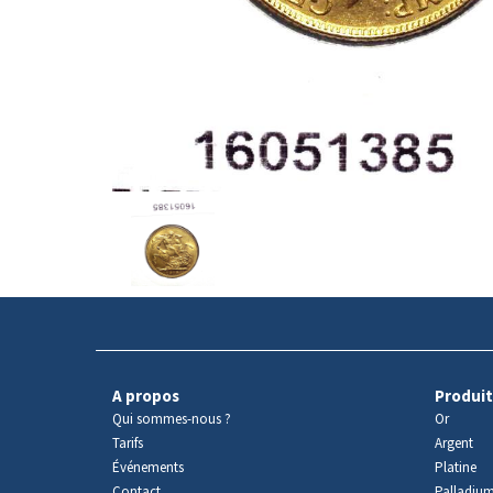
Avers
du
produit
A propos
Produit
Qui sommes-nous ?
Or
Tarifs
Argent
Événements
Platine
Contact
Palladiu