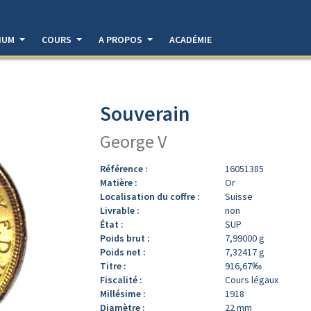
DIUM
COURS
A PROPOS
ACADÉMIE
Souverain
George V
Référence :
16051385
Matière :
Or
Localisation du coffre :
Suisse
Livrable :
non
État :
SUP
Poids brut :
7,99000 g
Poids net :
7,32417 g
Titre :
916,67‰
Fiscalité :
Cours légaux
Millésime :
1918
Diamètre :
22 mm