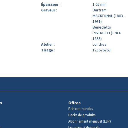
Épaisseur :
1.65 mm
Graveur :
Bertram
MACKENNAL (1863-
1931)
Benedetto
PISTRUCCI (1783-
1855)
Atelier :
Londres
Tirage :
123676763
s
Offres
Précommandes
Packs de produits
Abonnement mensuel (LSP)
m
Livraison à domicile