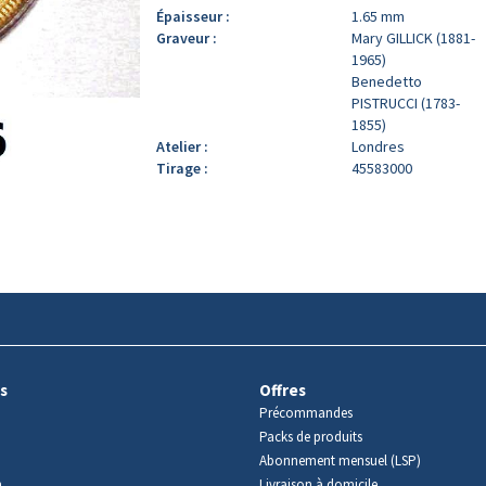
Épaisseur :
1.65 mm
Graveur :
Mary GILLICK (1881-
1965)
Benedetto
PISTRUCCI (1783-
1855)
Atelier :
Londres
Tirage :
45583000
s
Offres
Précommandes
Packs de produits
Abonnement mensuel (LSP)
m
Livraison à domicile