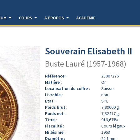
DIUM
COURS
A PROPOS
ACADÉMIE
Souverain Elisabeth II
Buste Lauré (1957-1968)
Référence :
23007276
Matière :
Or
Localisation du coffre :
Suisse
Livrable :
non
État :
SPL
Poids brut :
7,99000 g
Poids net :
7,32417 g
Titre :
916,67‰
Fiscalité :
Cours légaux
Millésime :
1963
Diamètre :
22.1 mm