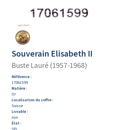
Avers
du
produit
Souverain Elisabeth II
Buste Lauré (1957-1968)
Référence :
17061599
Matière :
Or
Localisation du coffre :
Suisse
Livrable :
non
État :
SPL