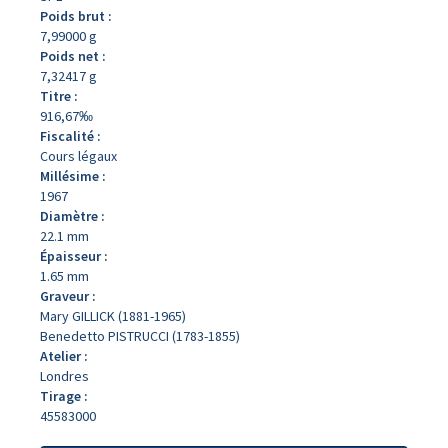
Poids brut :
7,99000 g
Poids net :
7,32417 g
Titre :
916,67‰
Fiscalité :
Cours légaux
Millésime :
1967
Diamètre :
22.1 mm
Épaisseur :
1.65 mm
Graveur :
Mary GILLICK (1881-1965)
Benedetto PISTRUCCI (1783-1855)
Atelier :
Londres
Tirage :
45583000