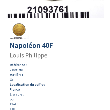
Avers
du
produit
Napoléon 40F
Louis Philippe
Référence :
21093761
Matière :
Or
Localisation du coffre :
France
Livrable :
oui
État :
TTB