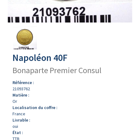
Avers
du
produit
Napoléon 40F
Bonaparte Premier Consul
Référence :
21093762
Matière :
Or
Localisation du coffre :
France
Livrable :
oui
État :
TTB