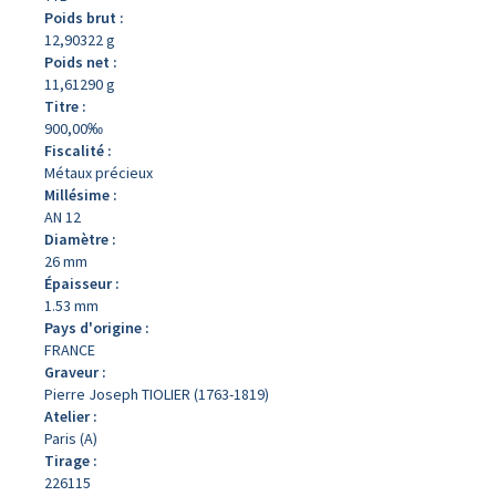
Poids brut :
12,90322 g
Poids net :
11,61290 g
Titre :
900,00‰
Fiscalité :
Métaux précieux
Millésime :
AN 12
Diamètre :
26 mm
Épaisseur :
1.53 mm
Pays d'origine :
FRANCE
Graveur :
Pierre Joseph TIOLIER (1763-1819)
Atelier :
Paris (A)
Tirage :
226115