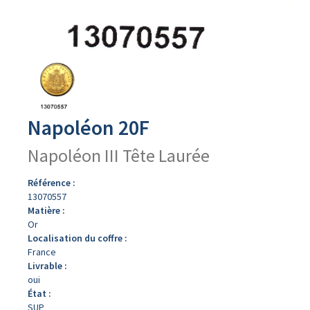
Avers
du
produit
Napoléon 20F
Napoléon III Tête Laurée
Référence :
13070557
Matière :
Or
Localisation du coffre :
France
Livrable :
oui
État :
SUP