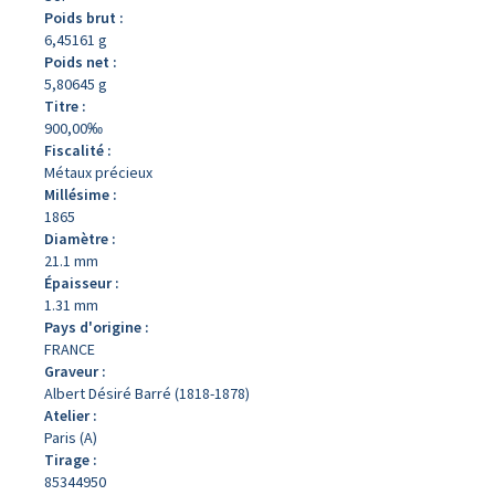
Poids brut :
6,45161 g
Poids net :
5,80645 g
Titre :
900,00‰
Fiscalité :
Métaux précieux
Millésime :
1865
Diamètre :
21.1 mm
Épaisseur :
1.31 mm
Pays d'origine :
FRANCE
Graveur :
Albert Désiré Barré (1818-1878)
Atelier :
Paris (A)
Tirage :
85344950