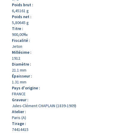
Poids brut :
6,45161 g
Poids net :
5,80645 g
Titre :
900,00‰
Fiscalité :
Jeton
Millésime :
1912
Diamètre :
21.1 mm
Épaisseur :
1.31 mm
Pays d'origine :
FRANCE
Graveur :
Jules-Clément CHAPLAIN (1839-1909)
Atelier :
Paris (A)
Tirage :
74414415