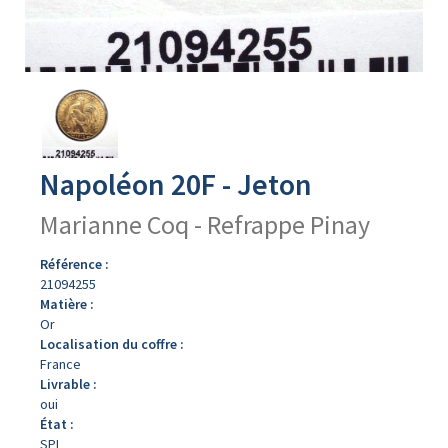
Avers
du
produit
Napoléon 20F - Jeton
Marianne Coq - Refrappe Pinay
Référence :
21094255
Matière :
Or
Localisation du coffre :
France
Livrable :
oui
État :
SPL