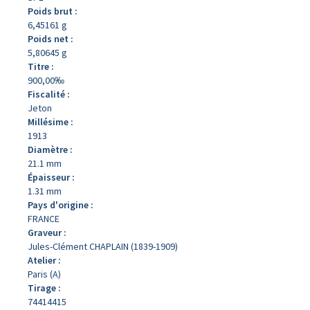
Poids brut :
6,45161 g
Poids net :
5,80645 g
Titre :
900,00‰
Fiscalité :
Jeton
Millésime :
1913
Diamètre :
21.1 mm
Épaisseur :
1.31 mm
Pays d'origine :
FRANCE
Graveur :
Jules-Clément CHAPLAIN (1839-1909)
Atelier :
Paris (A)
Tirage :
74414415