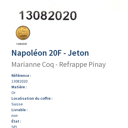
Avers
du
produit
Napoléon 20F - Jeton
Marianne Coq - Refrappe Pinay
Référence :
13082020
Matière :
Or
Localisation du coffre :
Suisse
Livrable :
non
État :
SPL