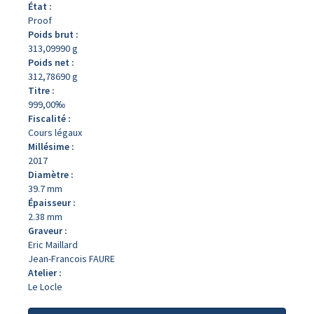
État :
Proof
Poids brut :
313,09990 g
Poids net :
312,78690 g
Titre :
999,00‰
Fiscalité :
Cours légaux
Millésime :
2017
Diamètre :
39.7 mm
Épaisseur :
2.38 mm
Graveur :
Eric Maillard
Jean-Francois FAURE
Atelier :
Le Locle