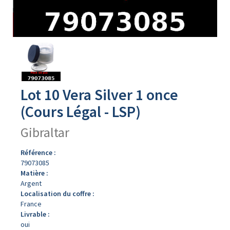
Avers
du
produit
Lot 10 Vera Silver 1 once
(Cours Légal - LSP)
Gibraltar
Référence :
79073085
Matière :
Argent
Localisation du coffre :
France
Livrable :
oui