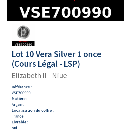
Avers
du
produit
Lot 10 Vera Silver 1 once
(Cours Légal - LSP)
Elizabeth II - Niue
Référence :
VSE700990
Matière :
Argent
Localisation du coffre :
France
Livrable :
oui