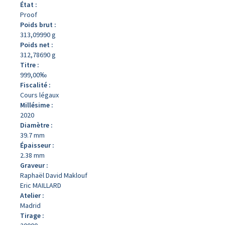
État :
Proof
Poids brut :
313,09990 g
Poids net :
312,78690 g
Titre :
999,00‰
Fiscalité :
Cours légaux
Millésime :
2020
Diamètre :
39.7 mm
Épaisseur :
2.38 mm
Graveur :
Raphaël David Maklouf
Eric MAILLARD
Atelier :
Madrid
Tirage :