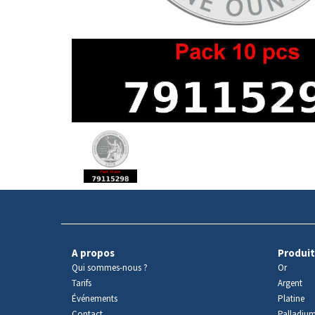
Avers
du
produit
A propos
Produit
Qui sommes-nous ?
Or
Tarifs
Argent
Événements
Platine
Contact
Palladiu