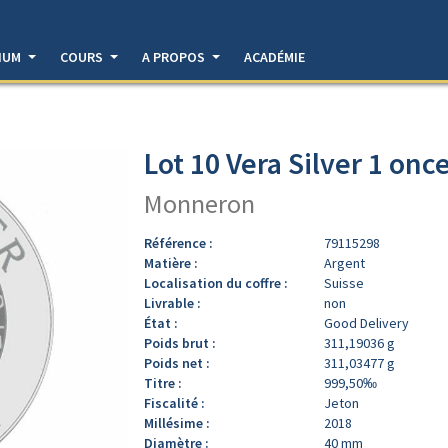
DIUM
COURS
A PROPOS
ACADÉMIE
Lot 10 Vera Silver 1 onc
Monneron
Référence :
79115298
Matière :
Argent
Localisation du coffre :
Suisse
Livrable :
non
État :
Good Delivery
Poids brut :
311,19036 g
Poids net :
311,03477 g
Titre :
999,50‰
Fiscalité :
Jeton
Millésime :
2018
Diamètre :
40 mm