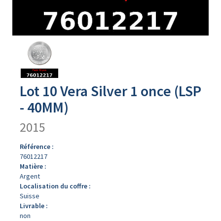
Avers
du
produit
Lot 10 Vera Silver 1 once (LSP
- 40MM)
2015
Référence :
76012217
Matière :
Argent
Localisation du coffre :
Suisse
Livrable :
non