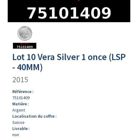
Avers
du
produit
Lot 10 Vera Silver 1 once (LSP
- 40MM)
2015
Référence :
75101409
Matière :
Argent
Localisation du coffre :
Suisse
Livrable :
non