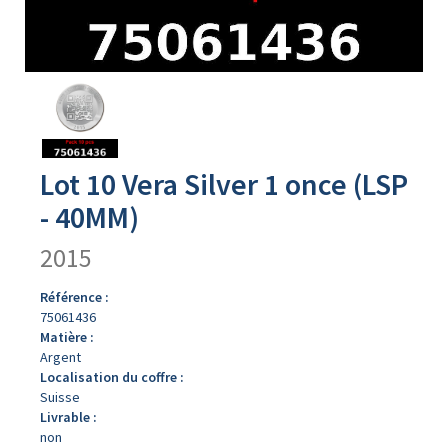
Avers
du
produit
Lot 10 Vera Silver 1 once (LSP
- 40MM)
2015
Référence :
75061436
Matière :
Argent
Localisation du coffre :
Suisse
Livrable :
non