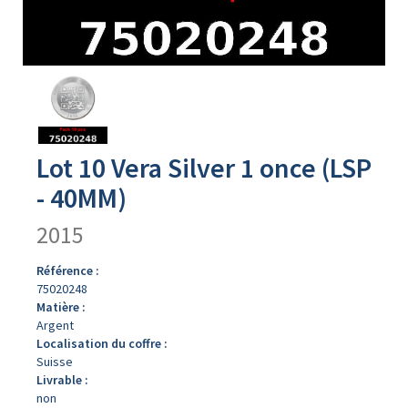
Avers
du
produit
Lot 10 Vera Silver 1 once (LSP
- 40MM)
2015
Référence :
75020248
Matière :
Argent
Localisation du coffre :
Suisse
Livrable :
non