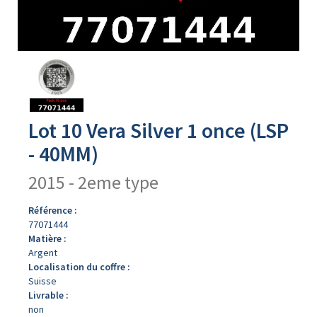
Avers
du
produit
Lot 10 Vera Silver 1 once (LSP
- 40MM)
2015 - 2eme type
Référence :
77071444
Matière :
Argent
Localisation du coffre :
Suisse
Livrable :
non