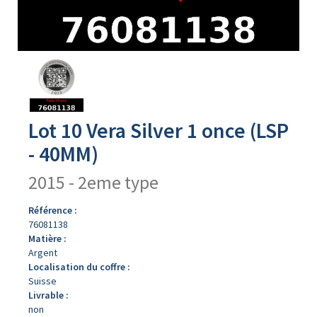
Avers
du
produit
Lot 10 Vera Silver 1 once (LSP
- 40MM)
2015 - 2eme type
Référence :
76081138
Matière :
Argent
Localisation du coffre :
Suisse
Livrable :
non