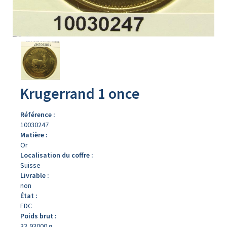
Avers
du
produit
Krugerrand 1 once
Référence :
10030247
Matière :
Or
Localisation du coffre :
Suisse
Livrable :
non
État :
FDC
Poids brut :
33,93000 g