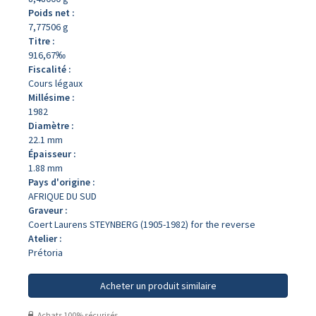
Poids net :
7,77506 g
Titre :
916,67‰
Fiscalité :
Cours légaux
Millésime :
1982
Diamètre :
22.1 mm
Épaisseur :
1.88 mm
Pays d'origine :
AFRIQUE DU SUD
Graveur :
Coert Laurens STEYNBERG (1905-1982) for the reverse
Atelier :
Prétoria
Acheter un produit similaire
Achats 100% sécurisés