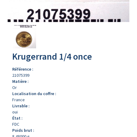
Avers
du
produit
Krugerrand 1/4 once
Référence :
21075399
Matière :
Or
Localisation du coffre :
France
Livrable :
oui
État :
FDC
Poids brut :
8,48000 g