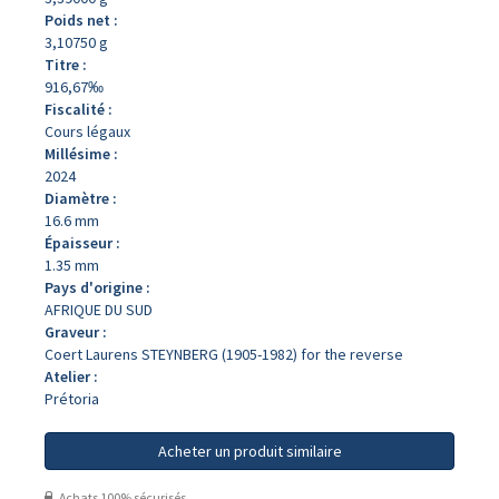
Poids net :
3,10750 g
Titre :
916,67‰
Fiscalité :
Cours légaux
Millésime :
2024
Diamètre :
16.6 mm
Épaisseur :
1.35 mm
Pays d'origine :
AFRIQUE DU SUD
Graveur :
Coert Laurens STEYNBERG (1905-1982) for the reverse
Atelier :
Prétoria
Acheter un produit similaire
Achats 100% sécurisés