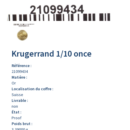
Avers
du
produit
Krugerrand 1/10 once
Référence :
21099434
Matière :
Or
Localisation du coffre :
Suisse
Livrable :
non
État :
Proof
Poids brut :
3,39000 g