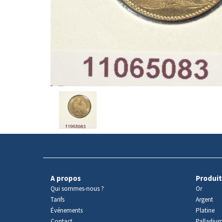
Avers
du
produit
A propos
Produit
Qui sommes-nous ?
Or
Tarifs
Argent
Événements
Platine
Contact
Palladiu