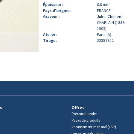
Épaisseur :
0.8 mm
Pays d'origine :
FRANCE
Graveur :
Jules-Clément
CHAPLAIN (1839-
1909)
Atelier :
Paris (A)
Tirage :
23857852
s
Offres
Précommandes
Packs de produits
Abonnement mensuel (LSP)
m
Livraison à domicile