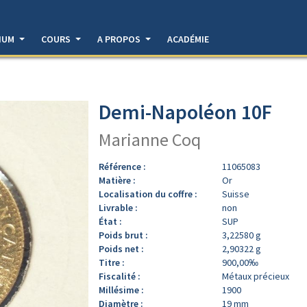
DIUM
COURS
A PROPOS
ACADÉMIE
Demi-Napoléon 10F
Marianne Coq
Référence :
11065083
Matière :
Or
Localisation du coffre :
Suisse
Livrable :
non
État :
SUP
Poids brut :
3,22580 g
Poids net :
2,90322 g
Titre :
900,00‰
Fiscalité :
Métaux précieux
Millésime :
1900
Diamètre :
19 mm