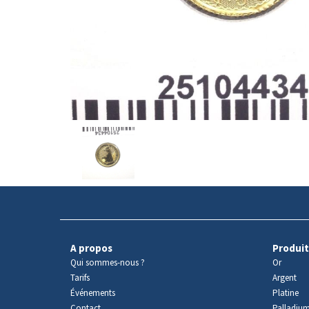
Avers
du
produit
A propos
Produit
Qui sommes-nous ?
Or
Tarifs
Argent
Événements
Platine
Contact
Palladiu