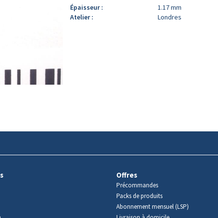
Épaisseur :
1.17 mm
Atelier :
Londres
s
Offres
Précommandes
Packs de produits
Abonnement mensuel (LSP)
m
Livraison à domicile