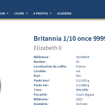
DIUM
COURS
A PROPOS
ACADÉMIE
Britannia 1/10 once 99
Elizabeth II
Référence :
25104434
Matière :
Or
Localisation du coffre :
France
Livrable :
oui
État :
FDC
Poids brut :
3,11035 g
Poids net :
3,11066 g
Titre :
999,90‰
Fiscalité :
Cours légaux
Millésime :
2023
Diamètre :
16.5 mm