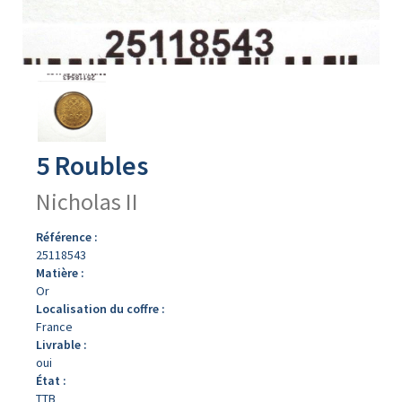
Avers
du
produit
5 Roubles
Nicholas II
Référence :
25118543
Matière :
Or
Localisation du coffre :
France
Livrable :
oui
État :
TTB