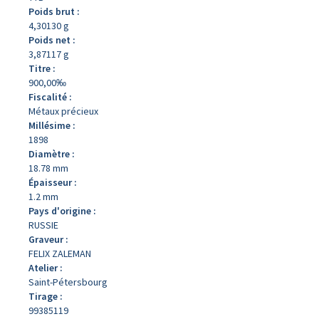
Poids brut :
4,30130 g
Poids net :
3,87117 g
Titre :
900,00‰
Fiscalité :
Métaux précieux
Millésime :
1898
Diamètre :
18.78 mm
Épaisseur :
1.2 mm
Pays d'origine :
RUSSIE
Graveur :
FELIX ZALEMAN
Atelier :
Saint-Pétersbourg
Tirage :
99385119