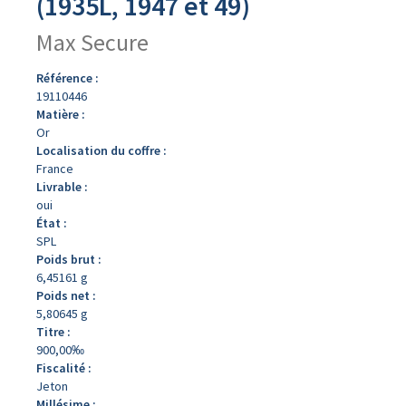
(1935L, 1947 et 49)
Max Secure
Référence :
19110446
Matière :
Or
Localisation du coffre :
France
Livrable :
oui
État :
SPL
Poids brut :
6,45161 g
Poids net :
5,80645 g
Titre :
900,00‰
Fiscalité :
Jeton
Millésime :