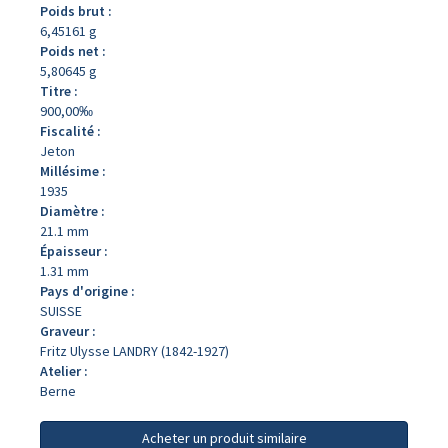
Poids brut :
6,45161 g
Poids net :
5,80645 g
Titre :
900,00‰
Fiscalité :
Jeton
Millésime :
1935
Diamètre :
21.1 mm
Épaisseur :
1.31 mm
Pays d'origine :
SUISSE
Graveur :
Fritz Ulysse LANDRY (1842-1927)
Atelier :
Berne
Acheter un produit similaire