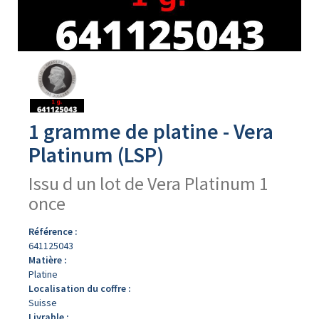
Avers
du
produit
1 gramme de platine - Vera
Platinum (LSP)
Issu d un lot de Vera Platinum 1
once
Référence :
641125043
Matière :
Platine
Localisation du coffre :
Suisse
Livrable :