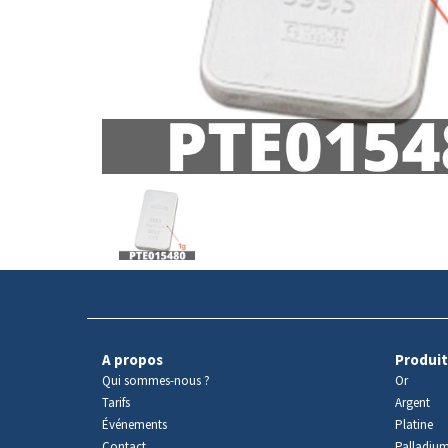
Avers
du
produit
A propos
Produit
Qui sommes-nous ?
Or
Tarifs
Argent
Événements
Platine
Contact
Palladiu