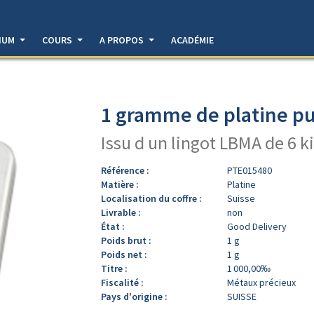
DIUM
COURS
A PROPOS
ACADÉMIE
1 gramme de platine pu
Issu d un lingot LBMA de 6 k
Référence :
PTE015480
Matière :
Platine
Localisation du coffre :
Suisse
Livrable :
non
État :
Good Delivery
Poids brut :
1 g
Poids net :
1 g
Titre :
1 000,00‰
Fiscalité :
Métaux précieux
Pays d'origine :
SUISSE