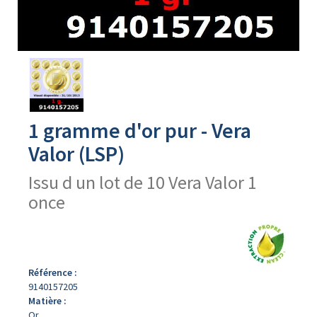
Avers
du
produit
1 gramme d'or pur - Vera
Valor (LSP)
Issu d un lot de 10 Vera Valor 1
once
Référence :
9140157205
Matière :
Or