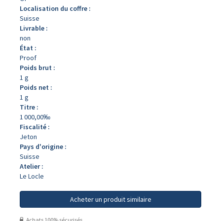
Localisation du coffre :
Suisse
Livrable :
non
État :
Proof
Poids brut :
1 g
Poids net :
1 g
Titre :
1 000,00‰
Fiscalité :
Jeton
Pays d'origine :
Suisse
Atelier :
Le Locle
Acheter un produit similaire
Achats 100% sécurisés