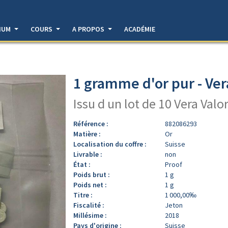
DIUM
COURS
A PROPOS
ACADÉMIE
1 gramme d'or pur - Ver
Issu d un lot de 10 Vera Valo
Référence :
882086293
Matière :
Or
Localisation du coffre :
Suisse
Livrable :
non
État :
Proof
Poids brut :
1 g
Poids net :
1 g
Titre :
1 000,00‰
Fiscalité :
Jeton
Millésime :
2018
Pays d'origine :
Suisse