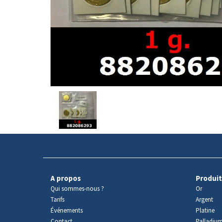
Avers
du
produit
A propos
Produit
Qui sommes-nous ?
Or
Tarifs
Argent
Événements
Platine
Contact
Palladiu