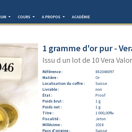
DIUM
COURS
A PROPOS
ACADÉMIE
1 gramme d'or pur - Ver
Issu d un lot de 10 Vera Valo
Référence :
882046097
Matière :
Or
Localisation du coffre :
Suisse
Livrable :
non
État :
Proof
Poids brut :
1 g
Poids net :
1 g
Titre :
1 000,00‰
Fiscalité :
Jeton
Millésime :
2018
Pays d'origine :
Suisse