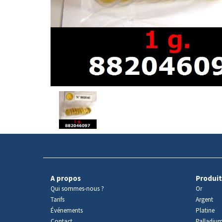
Avers
du
produit
A propos
Produit
Qui sommes-nous ?
Or
Tarifs
Argent
Événements
Platine
Contact
Palladiu