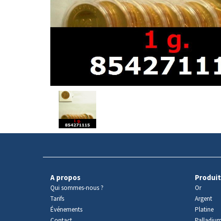
Avers
du
produit
A propos
Produit
Qui sommes-nous ?
Or
Tarifs
Argent
Événements
Platine
Contact
Palladiu