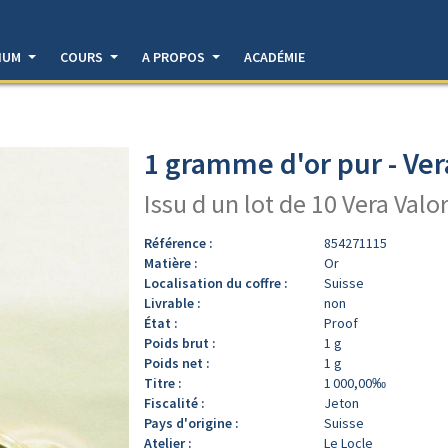
DIUM
COURS
A PROPOS
ACADÉMIE
1 gramme d'or pur - Ver
Issu d un lot de 10 Vera Valo
Référence :
854271115
Matière :
Or
Localisation du coffre :
Suisse
Livrable :
non
État :
Proof
Poids brut :
1 g
Poids net :
1 g
Titre :
1 000,00‰
Fiscalité :
Jeton
Pays d'origine :
Suisse
Atelier :
Le Locle