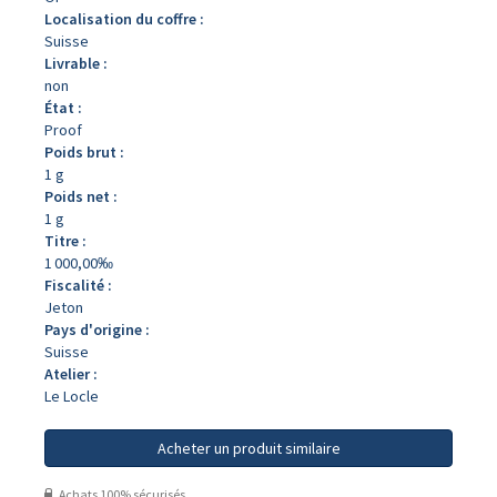
Localisation du coffre :
Suisse
Livrable :
non
État :
Proof
Poids brut :
1 g
Poids net :
1 g
Titre :
1 000,00‰
Fiscalité :
Jeton
Pays d'origine :
Suisse
Atelier :
Le Locle
Acheter un produit similaire
Achats 100% sécurisés