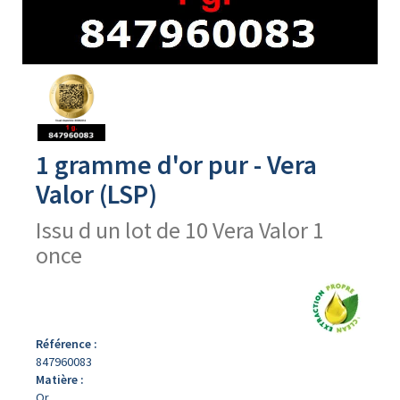
Avers
du
produit
1 gramme d'or pur - Vera
Valor (LSP)
Issu d un lot de 10 Vera Valor 1
once
Référence :
847960083
Matière :
Or