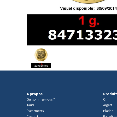
Avers
du
produit
A propos
Produit
Qui sommes-nous ?
Or
Tarifs
Argent
Événements
Platine
Contact
Palladiu