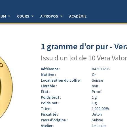
DIUM
COURS
A PROPOS
ACADÉMIE
1 gramme d'or pur - Ver
Issu d un lot de 10 Vera Valo
Référence :
847133235
Matière :
Or
Localisation du coffre :
Suisse
Livrable :
non
État :
Proof
Poids brut :
1 g
Poids net :
1 g
Titre :
1 000,00‰
Fiscalité :
Jeton
Pays d'origine :
Suisse
Atelier :
Le Locle