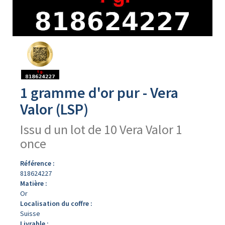
Avers
du
produit
1 gramme d'or pur - Vera
Valor (LSP)
Issu d un lot de 10 Vera Valor 1
once
Référence :
818624227
Matière :
Or
Localisation du coffre :
Suisse
Livrable :