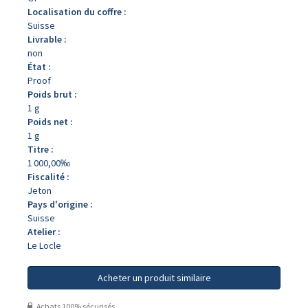
Localisation du coffre :
Suisse
Livrable :
non
État :
Proof
Poids brut :
1 g
Poids net :
1 g
Titre :
1 000,00‰
Fiscalité :
Jeton
Pays d'origine :
Suisse
Atelier :
Le Locle
Acheter un produit similaire
Achats 100% sécurisés