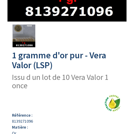
Avers
du
produit
1 gramme d'or pur - Vera
Valor (LSP)
Issu d un lot de 10 Vera Valor 1
once
Référence :
8139271096
Matière :
Or