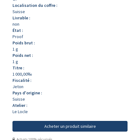
Localisation du coffre :
Suisse
Livrable :
non
État :
Proof
Poids brut :
1 g
Poids net :
1 g
Titre :
1 000,00‰
Fiscalité :
Jeton
Pays d'origine :
Suisse
Atelier :
Le Locle
Acheter un produit similaire
Achats 100% sécurisés