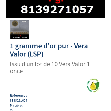
Avers
du
produit
1 gramme d'or pur - Vera
Valor (LSP)
Issu d un lot de 10 Vera Valor 1
once
Référence :
8139271057
Matière :
Or