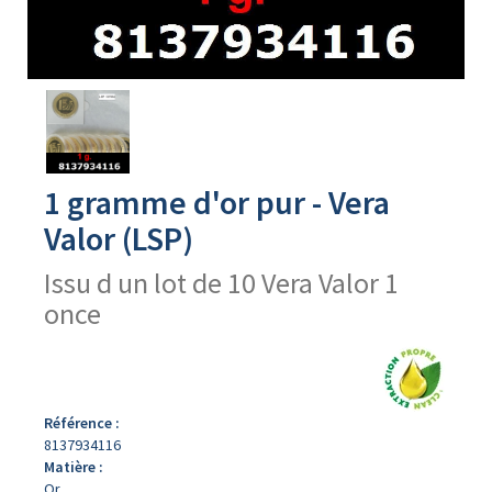
Avers
du
produit
1 gramme d'or pur - Vera
Valor (LSP)
Issu d un lot de 10 Vera Valor 1
once
Référence :
8137934116
Matière :
Or