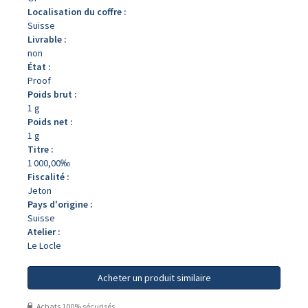
Localisation du coffre :
Suisse
Livrable :
non
État :
Proof
Poids brut :
1 g
Poids net :
1 g
Titre :
1 000,00‰
Fiscalité :
Jeton
Pays d'origine :
Suisse
Atelier :
Le Locle
Acheter un produit similaire
Achats 100% sécurisés