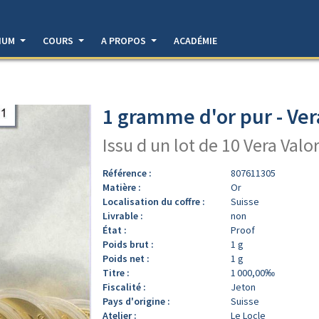
DIUM
COURS
A PROPOS
ACADÉMIE
1 gramme d'or pur - Ver
Issu d un lot de 10 Vera Valo
Référence :
807611305
Matière :
Or
Localisation du coffre :
Suisse
Livrable :
non
État :
Proof
Poids brut :
1 g
Poids net :
1 g
Titre :
1 000,00‰
Fiscalité :
Jeton
Pays d'origine :
Suisse
Atelier :
Le Locle