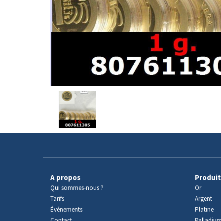
Avers
du
produit
A propos
Produit
Qui sommes-nous ?
Or
Tarifs
Argent
Événements
Platine
Contact
Palladiu